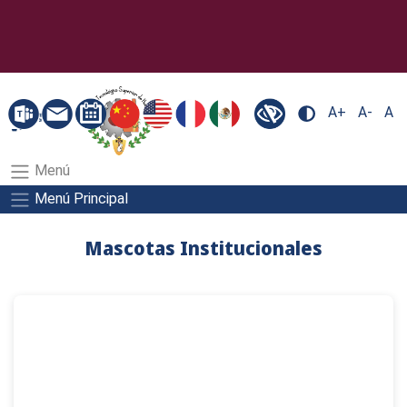
A+
A-
A
Menú
Menú Principal
Mascotas Institucionales