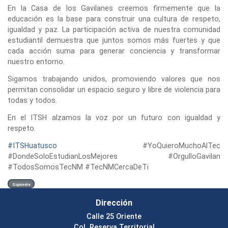
En la Casa de los Gavilanes creemos firmemente que la
educación es la base para construir una cultura de respeto,
igualdad y paz. La participación activa de nuestra comunidad
estudiantil demuestra que juntos somos más fuertes y que
cada acción suma para generar conciencia y transformar
nuestro entorno.
Sigamos trabajando unidos, promoviendo valores que nos
permitan consolidar un espacio seguro y libre de violencia para
todas y todos.
En el ITSH alzamos la voz por un futuro con igualdad y
respeto.
#ITSHuatusco
#YoQuieroMuchoAlTec
#DondeSoloEstudianLosMejores #OrgulloGavilan
#TodosSomosTecNM #TecNMCercaDeTi
Siguiente
Dirección
Calle 25 Oriente
Col. Reserva Territorial